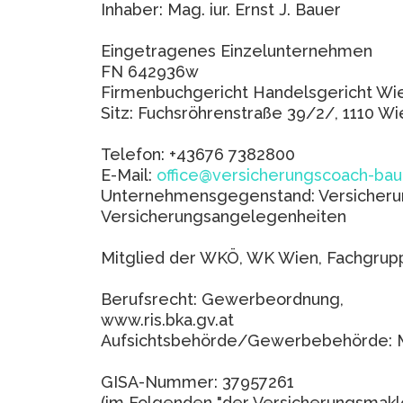
Inhaber: Mag. iur. Ernst J. Bauer
Eingetragenes Einzelunternehmen
FN 642936w
Firmenbuchgericht Handelsgericht Wi
Sitz: Fuchsröhrenstraße 39/2/, 1110 Wi
Telefon: +43676 7382800
E-Mail:
office@versicherungscoach-bau
Unternehmensgegenstand: Versicherun
Versicherungsangelegenheiten
Mitglied der WKÖ, WK Wien, Fachgrupp
Berufsrecht: Gewerbeordnung,
www.ris.bka.gv.at
Aufsichtsbehörde/Gewerbebehörde: Ma
GISA-Nummer: 37957261
(im Folgenden "der Versicherungsmakle