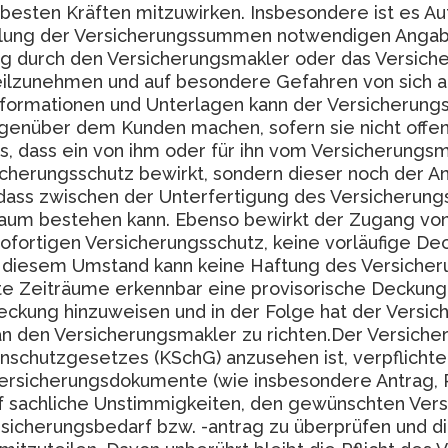
ch besten Kräften mitzuwirken. Insbesondere ist es
ittlung der Versicherungssummen notwendigen Anga
gung durch den Versicherungsmakler oder das Versi
ilzunehmen und auf besondere Gefahren von sich a
ormationen und Unterlagen kann der Versicherungs
genüber dem Kunden machen, sofern sie nicht offenk
, dass ein von ihm oder für ihn vom Versicherungsm
icherungsschutz bewirkt, sondern dieser noch der 
dass zwischen der Unterfertigung des Versicherun
raum bestehen kann. Ebenso bewirkt der Zugang vo
ofortigen Versicherungsschutz, keine vorläufige Dec
 diesem Umstand kann keine Haftung des Versicher
te Zeiträume erkennbar eine provisorische Deckung
Deckung hinzuweisen und in der Folge hat der Versic
n den Versicherungsmakler zu richten.Der Versicheru
chutzgesetzes (KSchG) anzusehen ist, verpflichtet 
ersicherungsdokumente (wie insbesondere Antrag, 
uf sachliche Unstimmigkeiten, den gewünschten Vers
sicherungsbedarf bzw. -antrag zu überprüfen und 