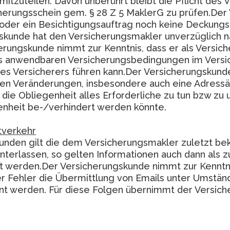
mitzuteilen. Davon unberührt bleibt die Pflicht d
cherungsschein gem. § 28 Z 5 MaklerG zu prüfen.De
oder ein Besichtigungsauftrag noch keine Deckung
gskunde hat den Versicherungsmakler unverzüglich n
erungskunde nimmt zur Kenntnis, dass er als Versi
s anwendbaren Versicherungsbedingungen im Versich
 des Versicherers führen kann.Der Versicherungskun
ten Veränderungen, insbesondere auch eine Adressän
 die Obliegenheit alles Erforderliche zu tun bzw zu
nheit be-/verhindert werden könnte.
ftverkehr
kunden gilt die dem Versicherungsmakler zuletzt b
terlassen, so gelten Informationen auch dann als zu
werden.Der Versicherungskunde nimmt zur Kenntnis
r Fehler die Übermittlung von Emails unter Umstän
nt werden. Für diese Folgen übernimmt der Versich