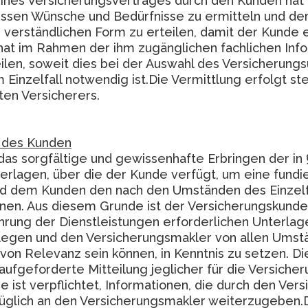
nes Versicherungsvertrages durch den Kunden hat 
en Wünsche und Bedürfnisse zu ermitteln und dem
r verständlichen Form zu erteilen, damit der Kunde 
hat im Rahmen der ihm zugänglichen fachlichen Inf
len, soweit dies bei der Auswahl des Versicherung
Einzelfall notwendig ist.Die Vermittlung erfolgt s
en Versicherers.
t des Kunden
das sorgfältige und gewissenhafte Erbringen der in
lagen, über die der Kunde verfügt, um eine fundier
dem Kunden den nach den Umständen des Einzelf
nen. Aus diesem Grunde ist der Versicherungskunde
hrung der Dienstleistungen erforderlichen Unterlag
egen und den Versicherungsmakler von allen Umstän
on Relevanz sein können, in Kenntnis zu setzen. Di
aufgeforderte Mitteilung jeglicher für die Versich
st verpflichtet, Informationen, die durch den Versi
üglich an den Versicherungsmakler weiterzugeben.D